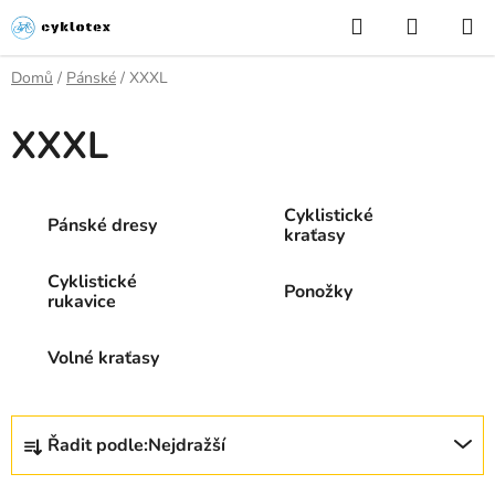
Přejít
Hledat
NÁKUP
na
KOŠÍK
obsah
Domů
/
Pánské
/
XXXL
XXXL
Cyklistické
Pánské dresy
kraťasy
Cyklistické
Ponožky
rukavice
Volné kraťasy
Ř
Řadit podle:
Nejdražší
a
z