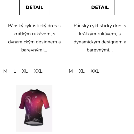
t
DETAIL
DETAIL
ů
Pánský cyklistický dres s
Pánský cyklistický dres s
krátkým rukávem, s
krátkým rukávem, s
dynamickým designem a
dynamickým designem a
barevnými...
barevnými...
M
L
XL
XXL
M
XL
XXL