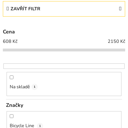
e
ZAVŘÍT FILTR
n
í
p
Cena
r
o
608
Kč
2150
Kč
d
u
k
t
ů
Na skladě
1
Značky
Bicycle Line
1