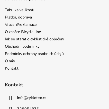
p
a
Tabulka velikostí
t
Platba, doprava
í
Vrácení/reklamace
O značce Bicycle line
Jak se starat o cyklistické oblečení
Obchodní podmínky
Podmínky ochrany osobních údajů
O nás
Kontakt
Kontakt
info
@
cyklotex.cz
728054876