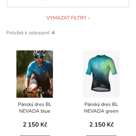
VYMAZAT FILTRY
Položek k zobrazení:
4
V
ý
p
i
s
p
r
Pánský dres BL
Pánský dres BL
o
NEVADA blue
NEVADA green
d
u
2 150 Kč
2 150 Kč
k