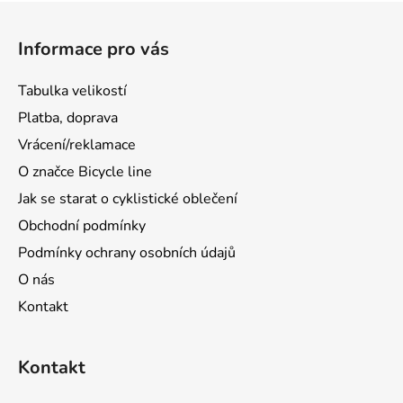
Z
á
Informace pro vás
p
a
Tabulka velikostí
t
Platba, doprava
í
Vrácení/reklamace
O značce Bicycle line
Jak se starat o cyklistické oblečení
Obchodní podmínky
Podmínky ochrany osobních údajů
O nás
Kontakt
Kontakt