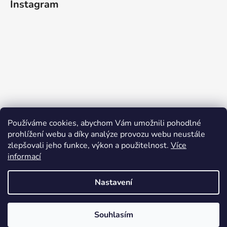
Instagram
Sledovat na Instagramu
Používáme cookies, abychom Vám umožnili pohodlné
prohlížení webu a díky analýze provozu webu neustále
Přijímáme online platby
zlepšovali jeho funkce, výkon a použitelnost.
Více
informací
Nastavení
Vážení zákazníci,rádi bychom vás upozornili na omezený provoz ve
dnech 13.7. - 20.7 kvůli dovolené. Standardní provoz obnovujeme
Souhlasím
Vytvořil Shoptet
21.7. Děkujeme za vaši přízeň.