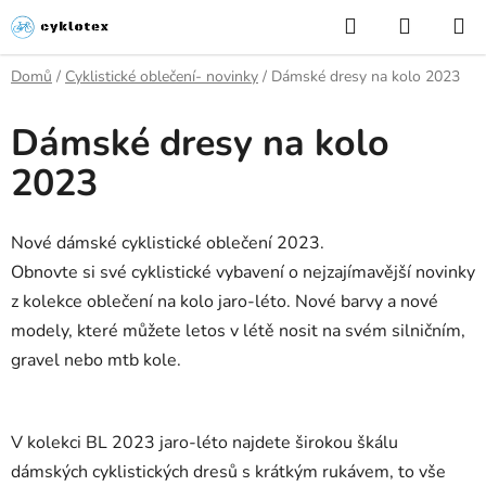
Přejít
Hledat
NÁKUP
na
KOŠÍK
obsah
Domů
/
Cyklistické oblečení- novinky
/
Dámské dresy na kolo 2023
Dámské dresy na kolo
2023
Nové dámské cyklistické oblečení 2023.
Obnovte si své cyklistické vybavení o nejzajímavější novinky
z kolekce oblečení na kolo jaro-léto. Nové barvy a nové
modely, které můžete letos v létě nosit na svém silničním,
gravel nebo mtb kole.
V kolekci BL 2023 jaro-léto najdete širokou škálu
dámských cyklistických dresů s krátkým rukávem, to vše