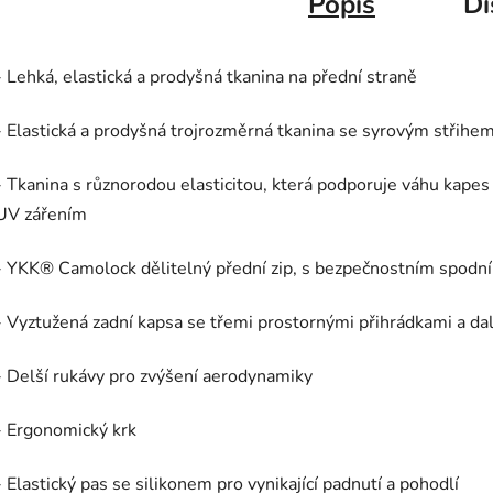
Popis
Di
- Lehká, elastická a prodyšná tkanina na přední straně
- Elastická a prodyšná trojrozměrná tkanina se syrovým střihe
- Tkanina s různorodou elasticitou, která podporuje váhu kapes a
UV zářením
- YKK® Camolock dělitelný přední zip, s bezpečnostním spodní
- Vyztužená zadní kapsa se třemi prostornými přihrádkami a dal
- Delší rukávy pro zvýšení aerodynamiky
- Ergonomický krk
- Elastický pas se silikonem pro vynikající padnutí a pohodlí