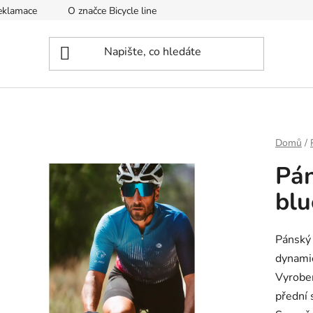
reklamace
O značce Bicycle line
Jak se starat o cyklistické ob
Domů
/
Pá
blu
Pánský 
dynami
Vyroben
přední 