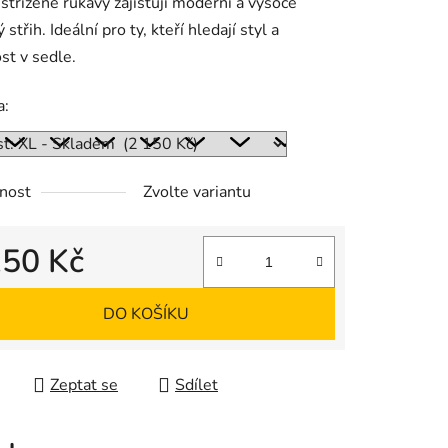
střižené rukávy zajišťují moderní a vysoce
střih. Ideální pro ty, kteří hledají styl a
st v sedle.
a:
nost
Zvolte variantu
150 Kč
 cena:
DO KOŠÍKU
Zeptat se
Sdílet