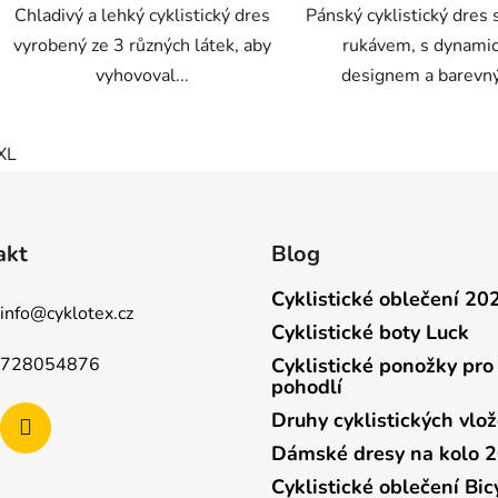
Chladivý a lehký cyklistický dres
Pánský cyklistický dres
vyrobený ze 3 různých látek, aby
rukávem, s dynami
vyhovoval...
designem a barevný
XL
akt
Blog
Cyklistické oblečení 20
info
@
cyklotex.cz
Cyklistické boty Luck
728054876
Cyklistické ponožky pro
pohodlí
Druhy cyklistických vlo
Dámské dresy na kolo 
Cyklistické oblečení Bic