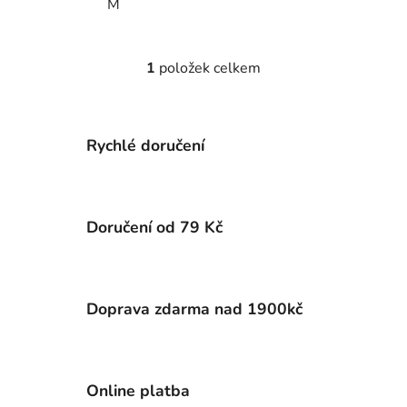
M
1
položek celkem
O
v
l
á
Rychlé doručení
d
a
c
í
Doručení od 79 Kč
p
r
v
k
Doprava zdarma nad 1900kč
y
v
ý
p
Online platba
i