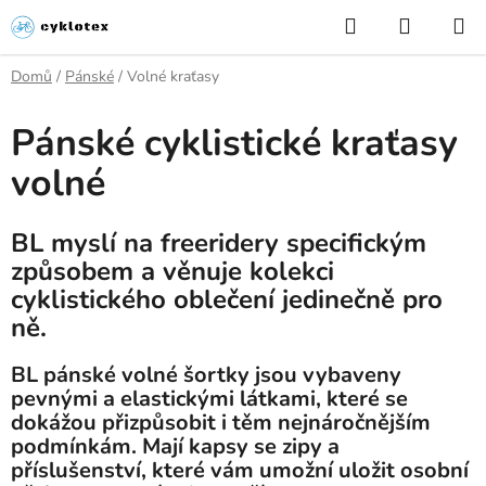
Přejít
Hledat
NÁKUP
na
KOŠÍK
obsah
Domů
/
Pánské
/
Volné kraťasy
Pánské cyklistické kraťasy
volné
BL myslí na freeridery specifickým
způsobem a věnuje kolekci
cyklistického oblečení jedinečně pro
ně.
BL pánské volné šortky jsou vybaveny
pevnými a elastickými látkami, které se
dokážou přizpůsobit i těm nejnáročnějším
podmínkám. Mají kapsy se zipy a
příslušenství, které vám umožní uložit osobní