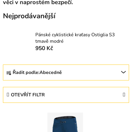
věci v naprostém bezpečí.
Nejprodávanější
Pánské cyklistické kraťasy Ostiglia S3
tmavě modré
950 Kč
Ř
Řadit podle:
Abecedně
a
z
e
OTEVŘÍT FILTR
n
í
V
p
ý
r
p
o