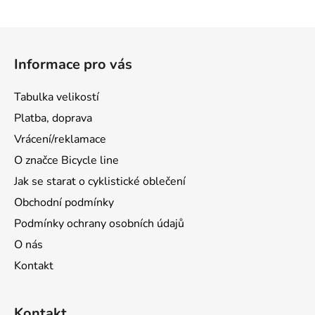
s
u
Z
á
Informace pro vás
p
a
Tabulka velikostí
t
Platba, doprava
í
Vrácení/reklamace
O značce Bicycle line
Jak se starat o cyklistické oblečení
Obchodní podmínky
Podmínky ochrany osobních údajů
O nás
Kontakt
Kontakt