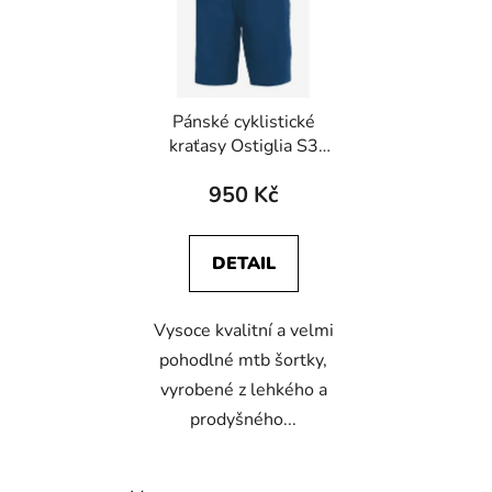
i
d
s
u
p
k
r
t
Pánské cyklistické
o
ů
kraťasy Ostiglia S3
d
tmavě modré
u
950 Kč
k
t
DETAIL
ů
Vysoce kvalitní a velmi
pohodlné mtb šortky,
vyrobené z lehkého a
prodyšného...